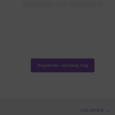
Word deel van van5tot9.nl
van5tot9.nl is dé plek waar creativiteit, schrijven
en lezen samenkomen. Heb je een passie voor
bloggen, verhalen vertellen of gewoon het
ontdekken van inspirerende content? Dan hoor
jij bij ons!
❝
Samen maken we bloggen toegankelijk,
creatief en leuk voor iedereen
❞
Registreer vandaag nog
VOLGENDE →