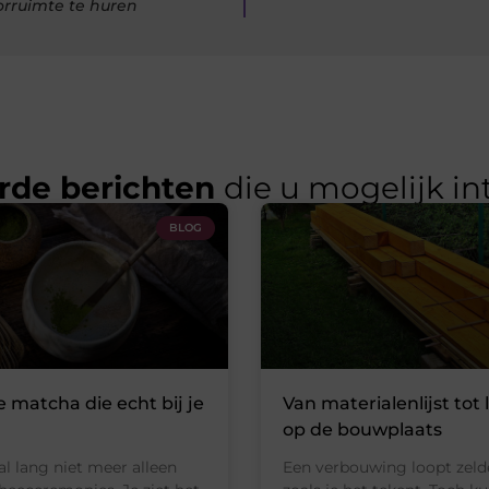
orruimte te huren
rde berichten
die u mogelijk in
BLOG
e matcha die echt bij je
Van materialenlijst tot 
op de bouwplaats
al lang niet meer alleen
Een verbouwing loopt zeld