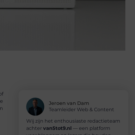
of
ze
Jeroen van Dam
en
Teamleider Web & Content
Wij zijn het enthousiaste redactieteam
achter
van5tot9.nl
— een platform