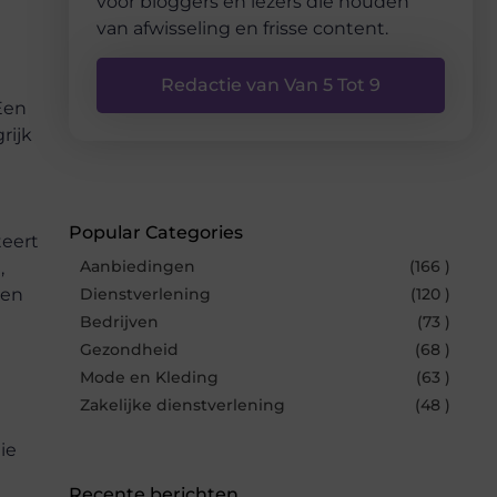
voor bloggers en lezers die houden
van afwisseling en frisse content.
Redactie van Van 5 Tot 9
Een
rijk
Popular Categories
teert
Aanbiedingen
(166 )
,
een
Dienstverlening
(120 )
Bedrijven
(73 )
Gezondheid
(68 )
Mode en Kleding
(63 )
Zakelijke dienstverlening
(48 )
tie
Recente berichten