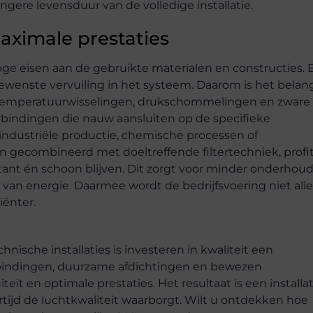
gere levensduur van de volledige installatie.
maximale prestaties
ge eisen aan de gebruikte materialen en constructies. 
gewenste vervuiling in het systeem. Daarom is het belang
en temperatuurwisselingen, drukschommelingen en zware
bindingen die nauw aansluiten op de specifieke
industriële productie, chemische processen of
gecombineerd met doeltreffende filtertechniek, profi
ant én schoon blijven. Dit zorgt voor minder onderhoud
t van energie. Daarmee wordt de bedrijfsvoering niet all
ënter.
hnische installaties is investeren in kwaliteit een
erbindingen, duurzame afdichtingen en bewezen
uïteit en optimale prestaties. Het resultaat is een installa
rtijd de luchtkwaliteit waarborgt. Wilt u ontdekken hoe