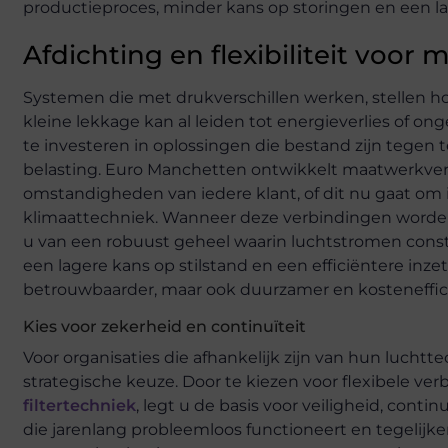
productieproces, minder kans op storingen en een lan
Afdichting en flexibiliteit voor 
Systemen die met drukverschillen werken, stellen ho
kleine lekkage kan al leiden tot energieverlies of on
te investeren in oplossingen die bestand zijn teg
belasting. Euro Manchetten ontwikkelt maatwerkver
omstandigheden van iedere klant, of dit nu gaat om 
klimaattechniek. Wanneer deze verbindingen worden 
u van een robuust geheel waarin luchtstromen const
een lagere kans op stilstand en een efficiëntere inze
betrouwbaarder, maar ook duurzamer en kosteneffici
Kies voor zekerheid en continuïteit
Voor organisaties die afhankelijk zijn van hun luchttec
strategische keuze. Door te kiezen voor flexibele v
filtertechniek
, legt u de basis voor veiligheid, contin
die jarenlang probleemloos functioneert en tegelijke