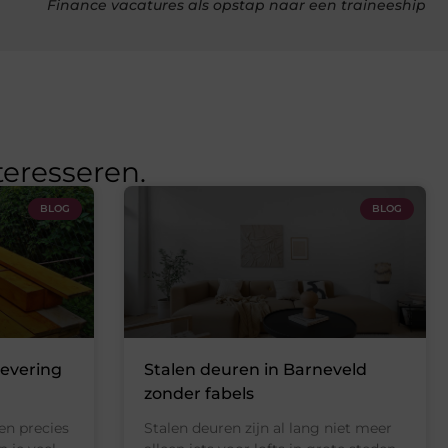
Finance vacatures als opstap naar een traineeship
teresseren.
BLOG
BLOG
levering
Stalen deuren in Barneveld
zonder fabels
en precies
Stalen deuren zijn al lang niet meer