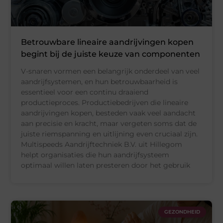
Betrouwbare lineaire aandrijvingen kopen
begint bij de juiste keuze van componenten
V-snaren vormen een belangrijk onderdeel van veel
aandrijfsystemen, en hun betrouwbaarheid is
essentieel voor een continu draaiend
productieproces. Productiebedrijven die lineaire
aandrijvingen kopen, besteden vaak veel aandacht
aan precisie en kracht, maar vergeten soms dat de
juiste riemspanning en uitlijning even cruciaal zijn.
Multispeeds Aandrijftechniek B.V. uit Hillegom
helpt organisaties die hun aandrijfsysteem
optimaal willen laten presteren door het gebruik
GEZONDHEID