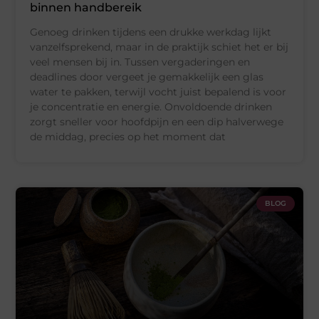
binnen handbereik
Genoeg drinken tijdens een drukke werkdag lijkt
vanzelfsprekend, maar in de praktijk schiet het er bij
veel mensen bij in. Tussen vergaderingen en
deadlines door vergeet je gemakkelijk een glas
water te pakken, terwijl vocht juist bepalend is voor
je concentratie en energie. Onvoldoende drinken
zorgt sneller voor hoofdpijn en een dip halverwege
de middag, precies op het moment dat
BLOG