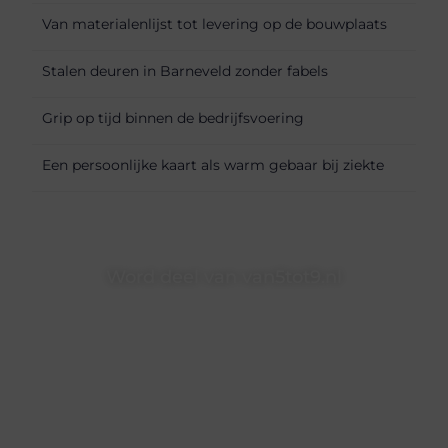
Van materialenlijst tot levering op de bouwplaats
Stalen deuren in Barneveld zonder fabels
Grip op tijd binnen de bedrijfsvoering
Een persoonlijke kaart als warm gebaar bij ziekte
Word deel van van5tot9.nl
van5tot9.nl is dé plek waar creativiteit, schrijven en lezen
samenkomen. Heb je een passie voor bloggen, verhalen
vertellen of gewoon het ontdekken van inspirerende
content? Dan hoor jij bij ons!
❝
Samen maken we bloggen toegankelijk, creatief en
leuk voor iedereen
❞