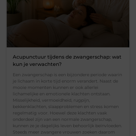
Acupunctuur tijdens de zwangerschap: wat
kun je verwachten?
Een zwangerschap is een bijzondere periode waarin
je lichaam in korte tijd enorm verandert. Naast de
mooie momenten kunnen er ook allerlei
lichamelijke en emotionele klachten ontstaan.
Misselijkheid, vermoeidheid, rugpijn,
bekkenklachten, slaapproblemen en stress komen
regelmatig voor. Hoewel deze klachten vaak
onderdeel zijn van een normale zwangerschap,
kunnen ze je dagelijks leven behoorlijk beïnvloeden.
Steeds meer zwangere vrouwen zoeken daarom