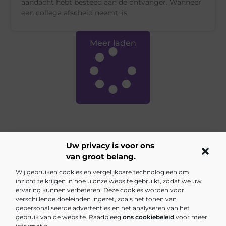
aandacht hebt besteed aan de ontvanger. Wanneer
een collega afscheid neemt, is
Meer laden
Uw privacy is voor ons
van groot belang.
Main Links
Wij gebruiken cookies en vergelijkbare technologieën om
inzicht te krijgen in hoe u onze website gebruikt, zodat we uw
Backlinks kopen Nederland: Is het de investering waard?
Inkomsten genereren met mijn website: jouw gids naar online succes
ervaring kunnen verbeteren. Deze cookies worden voor
verschillende doeleinden ingezet, zoals het tonen van
gepersonaliseerde advertenties en het analyseren van het
gebruik van de website. Raadpleeg
ons cookiebeleid
voor meer
Elke dag iets nieuws op van5tot9.nl