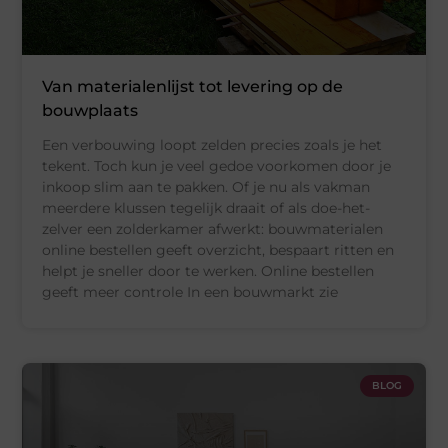
Van materialenlijst tot levering op de
bouwplaats
Een verbouwing loopt zelden precies zoals je het
tekent. Toch kun je veel gedoe voorkomen door je
inkoop slim aan te pakken. Of je nu als vakman
meerdere klussen tegelijk draait of als doe-het-
zelver een zolderkamer afwerkt: bouwmaterialen
online bestellen geeft overzicht, bespaart ritten en
helpt je sneller door te werken. Online bestellen
geeft meer controle In een bouwmarkt zie
BLOG