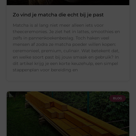
Zo vind je matcha die echt bij je past
Matcha is al lang niet meer alleen iets voor
theeceremonies. Je ziet het in lattes, smoothies en
zelfs in pannenkoekenbeslag. Toch haken veel
mensen af zodra ze matcha poeder willen kopen:
ceremonieel, premium, culinair. Wat betekent dat,
en welke soort past bij jouw smaak en gebruik? In
dit artikel krijg je een korte keuzehulp, een simpel
stappenplan voor bereiding en
BLOG