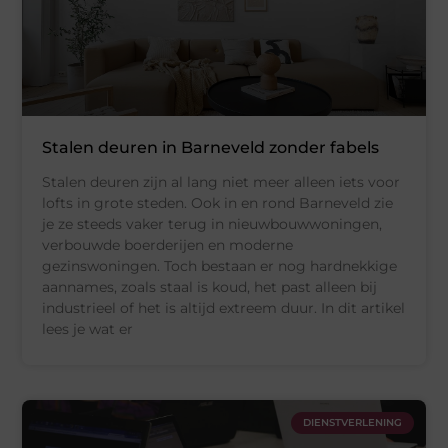
Stalen deuren in Barneveld zonder fabels
Stalen deuren zijn al lang niet meer alleen iets voor
lofts in grote steden. Ook in en rond Barneveld zie
je ze steeds vaker terug in nieuwbouwwoningen,
verbouwde boerderijen en moderne
gezinswoningen. Toch bestaan er nog hardnekkige
aannames, zoals staal is koud, het past alleen bij
industrieel of het is altijd extreem duur. In dit artikel
lees je wat er
DIENSTVERLENING