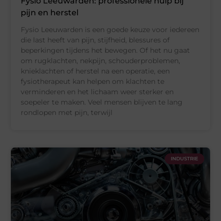
Fysio Leeuwarden: professionele hulp bij
pijn en herstel
Fysio Leeuwarden is een goede keuze voor iedereen
die last heeft van pijn, stijfheid, blessures of
beperkingen tijdens het bewegen. Of het nu gaat
om rugklachten, nekpijn, schouderproblemen,
knieklachten of herstel na een operatie, een
fysiotherapeut kan helpen om klachten te
verminderen en het lichaam weer sterker en
soepeler te maken. Veel mensen blijven te lang
rondlopen met pijn, terwijl
INDUSTRIE