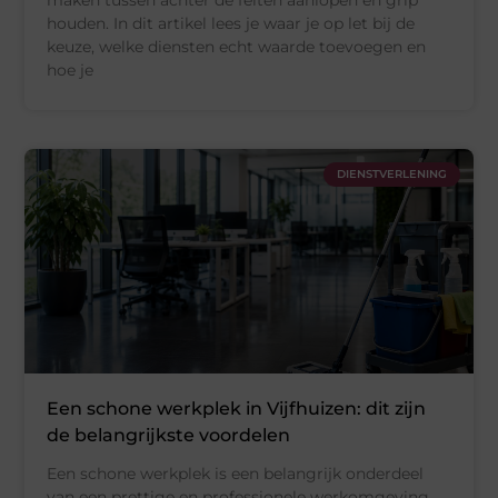
maken tussen achter de feiten aanlopen en grip
houden. In dit artikel lees je waar je op let bij de
keuze, welke diensten echt waarde toevoegen en
hoe je
DIENSTVERLENING
Een schone werkplek in Vijfhuizen: dit zijn
de belangrijkste voordelen
Een schone werkplek is een belangrijk onderdeel
van een prettige en professionele werkomgeving.