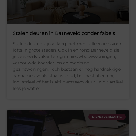
Stalen deuren in Barneveld zonder fabels
Stalen deuren zijn al lang niet meer alleen iets voor
lofts in grote steden. Ook in en rond Barneveld zie
je ze steeds vaker terug in nieuwbouwwoningen,
verbouwde boerderijen en moderne
gezinswoningen. Toch bestaan er nog hardnekkige
aannames, zoals staal is koud, het past alleen bij
industrieel of het is altijd extreem duur. In dit artikel
lees je wat er
DIENSTVERLENING