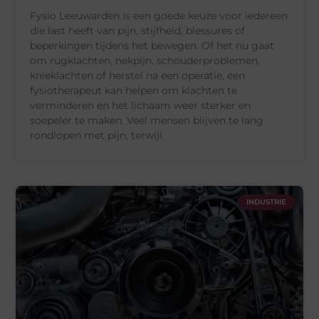
Fysio Leeuwarden is een goede keuze voor iedereen
die last heeft van pijn, stijfheid, blessures of
beperkingen tijdens het bewegen. Of het nu gaat
om rugklachten, nekpijn, schouderproblemen,
knieklachten of herstel na een operatie, een
fysiotherapeut kan helpen om klachten te
verminderen en het lichaam weer sterker en
soepeler te maken. Veel mensen blijven te lang
rondlopen met pijn, terwijl
INDUSTRIE