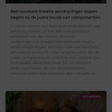
Betrouwbare lineaire aandrijvingen kopen
begint bij de juiste keuze van componenten
V-snaren vormen een belangrijk onderdeel van veel
aandrijfsystemen, en hun betrouwbaarheid is
essentieel voor een continu draaiend
productieproces. Productiebedrijven die lineaire
aandrijvingen kopen, besteden vaak veel aandacht
aan precisie en kracht, maar vergeten soms dat de
juiste riemspanning en uitlijning even cruciaal zijn.
Multispeeds Aandrijftechniek B.V. uit Hillegom
helpt organisaties die hun aandrijfsysteem
optimaal willen laten presteren door het gebruik
GEZONDHEID