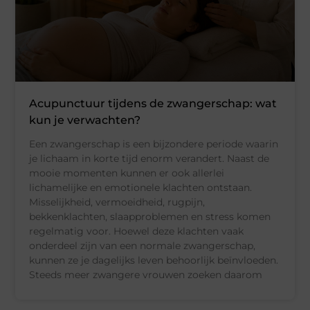
Acupunctuur tijdens de zwangerschap: wat
kun je verwachten?
Een zwangerschap is een bijzondere periode waarin
je lichaam in korte tijd enorm verandert. Naast de
mooie momenten kunnen er ook allerlei
lichamelijke en emotionele klachten ontstaan.
Misselijkheid, vermoeidheid, rugpijn,
bekkenklachten, slaapproblemen en stress komen
regelmatig voor. Hoewel deze klachten vaak
onderdeel zijn van een normale zwangerschap,
kunnen ze je dagelijks leven behoorlijk beïnvloeden.
Steeds meer zwangere vrouwen zoeken daarom