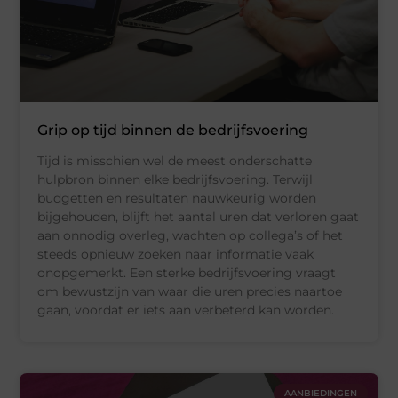
Grip op tijd binnen de bedrijfsvoering
Tijd is misschien wel de meest onderschatte
hulpbron binnen elke bedrijfsvoering. Terwijl
budgetten en resultaten nauwkeurig worden
bijgehouden, blijft het aantal uren dat verloren gaat
aan onnodig overleg, wachten op collega’s of het
steeds opnieuw zoeken naar informatie vaak
onopgemerkt. Een sterke bedrijfsvoering vraagt
om bewustzijn van waar die uren precies naartoe
gaan, voordat er iets aan verbeterd kan worden.
AANBIEDINGEN