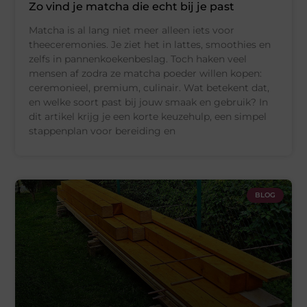
Zo vind je matcha die echt bij je past
Matcha is al lang niet meer alleen iets voor
theeceremonies. Je ziet het in lattes, smoothies en
zelfs in pannenkoekenbeslag. Toch haken veel
mensen af zodra ze matcha poeder willen kopen:
ceremonieel, premium, culinair. Wat betekent dat,
en welke soort past bij jouw smaak en gebruik? In
dit artikel krijg je een korte keuzehulp, een simpel
stappenplan voor bereiding en
BLOG