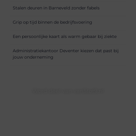
Stalen deuren in Barneveld zonder fabels
Grip op tijd binnen de bedrijfsvoering
Een persoonlijke kaart als warm gebaar bij ziekte
Administratiekantoor Deventer kiezen dat past bij
jouw onderneming
Word deel van van5tot9.nl
van5tot9.nl is dé plek waar creativiteit, schrijven en lezen
samenkomen. Heb je een passie voor bloggen, verhalen
vertellen of gewoon het ontdekken van inspirerende
content? Dan hoor jij bij ons!
❝
Samen maken we bloggen toegankelijk, creatief en
leuk voor iedereen
❞