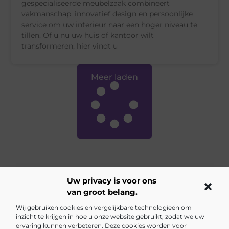
gespecialiseerde meubelzaak combineert
vakmanschap, innovatief design en persoonlijke
service om uw interieur naar een hoger niveau te
tillen. Of u nu uw huis of kantoor wilt
transformeren, hier vindt u
Meer laden
Uw privacy is voor ons
van groot belang.
Main Links
Wij gebruiken cookies en vergelijkbare technologieën om
inzicht te krijgen in hoe u onze website gebruikt, zodat we uw
Backlinks kopen Nederland: Is het de investering waard?
Inkomsten genereren met mijn website: jouw gids naar online succes
ervaring kunnen verbeteren. Deze cookies worden voor