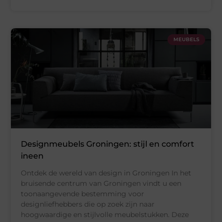
MEUBELS
Designmeubels Groningen: stijl en comfort
ineen
Ontdek de wereld van design in Groningen In het
bruisende centrum van Groningen vindt u een
toonaangevende bestemming voor
designliefhebbers die op zoek zijn naar
hoogwaardige en stijlvolle meubelstukken. Deze