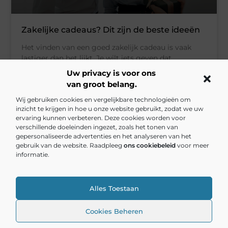
Zakelijke cadeaus? Dit zijn de beste ideeën
Het vinden van een goed zakelijk cadeau is vaak
lastiger dan het lijkt. Je wilt iets geven dat
persoonlijk aanvoelt, maar ook passend is binnen
Uw privacy is voor ons
een professionele omgeving. Of het nu gaat om
van groot belang.
een jubileum, een bedankje of een feestelijke
Wij gebruiken cookies en vergelijkbare technologieën om
gelegenheid, een origineel cadeau laat zien dat je
inzicht te krijgen in hoe u onze website gebruikt, zodat we uw
aandacht hebt besteed aan de ontvanger. Wanneer
ervaring kunnen verbeteren. Deze cookies worden voor
een collega afscheid neemt, is
verschillende doeleinden ingezet, zoals het tonen van
gepersonaliseerde advertenties en het analyseren van het
gebruik van de website. Raadpleeg
ons cookiebeleid
voor meer
Meer laden
informatie.
Alles Toestaan
Cookies Beheren