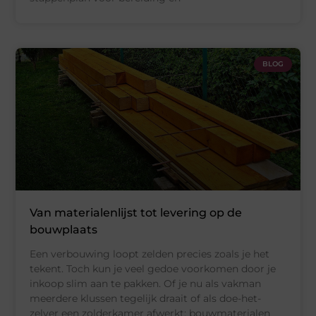
BLOG
Van materialenlijst tot levering op de
bouwplaats
Een verbouwing loopt zelden precies zoals je het
tekent. Toch kun je veel gedoe voorkomen door je
inkoop slim aan te pakken. Of je nu als vakman
meerdere klussen tegelijk draait of als doe-het-
zelver een zolderkamer afwerkt: bouwmaterialen