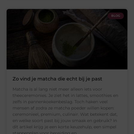
BLOG
Zo vind je matcha die echt bij je past
Matcha is al lang niet meer alleen iets voor
theeceremonies. Je ziet het in lattes, smoothies en
zelfs in pannenkoekenbeslag. Toch haken veel
mensen af zodra ze matcha poeder willen kopen:
ceremonieel, premium, culinair. Wat betekent dat,
en welke soort past bij jouw smaak en gebruik? In
dit artikel krijg je een korte keuzehulp, een simpel
stappenplan voor bereiding en