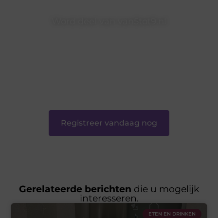
Word deel van van5tot9.nl
van5tot9.nl is dé plek waar creativiteit, schrijven en lezen
samenkomen. Heb je een passie voor bloggen, verhalen
vertellen of gewoon het ontdekken van inspirerende
content? Dan hoor jij bij ons!
❝
Samen maken we bloggen toegankelijk, creatief en
leuk voor iedereen
❞
Registreer vandaag nog
Gerelateerde berichten
die u mogelijk
interesseren.
ETEN EN DRINKEN