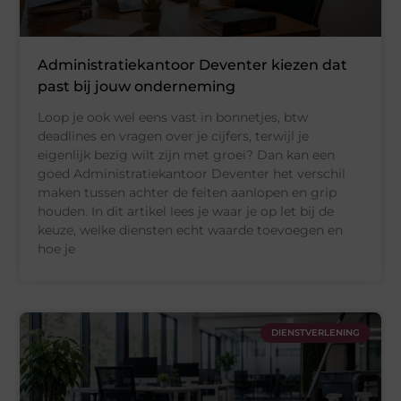
Administratiekantoor Deventer kiezen dat
past bij jouw onderneming
Loop je ook wel eens vast in bonnetjes, btw
deadlines en vragen over je cijfers, terwijl je
eigenlijk bezig wilt zijn met groei? Dan kan een
goed Administratiekantoor Deventer het verschil
maken tussen achter de feiten aanlopen en grip
houden. In dit artikel lees je waar je op let bij de
keuze, welke diensten echt waarde toevoegen en
hoe je
DIENSTVERLENING