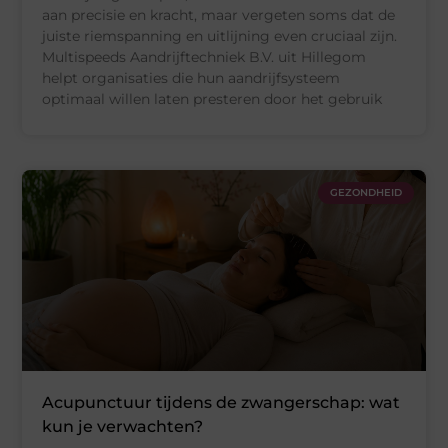
aan precisie en kracht, maar vergeten soms dat de
juiste riemspanning en uitlijning even cruciaal zijn.
Multispeeds Aandrijftechniek B.V. uit Hillegom
helpt organisaties die hun aandrijfsysteem
optimaal willen laten presteren door het gebruik
GEZONDHEID
Acupunctuur tijdens de zwangerschap: wat
kun je verwachten?