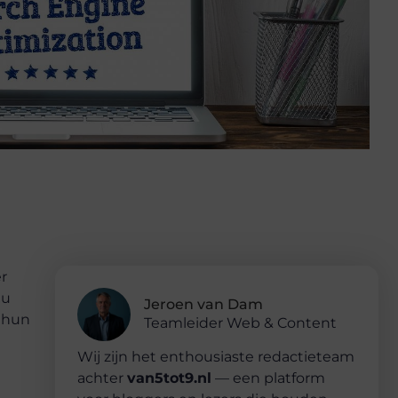
er
nu
Jeroen van Dam
m hun
Teamleider Web & Content
Wij zijn het enthousiaste redactieteam
achter
van5tot9.nl
— een platform