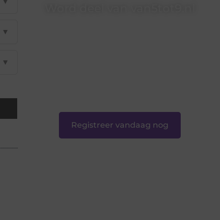
▼
Word deel van van5tot9.nl
van5tot9.nl is dé plek waar creativiteit, schrijven
▼
en lezen samenkomen. Heb je een passie voor
bloggen, verhalen vertellen of gewoon het
ontdekken van inspirerende content? Dan hoor
▼
jij bij ons!
❝
Samen maken we bloggen toegankelijk,
creatief en leuk voor iedereen
❞
Registreer vandaag nog