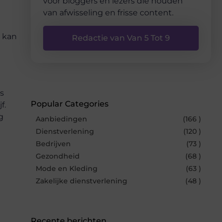
voor bloggers en lezers die houden
van afwisseling en frisse content.
k kan
Redactie van Van 5 Tot 9
s
Popular Categories
f.
g
Aanbiedingen
(166 )
Dienstverlening
(120 )
Bedrijven
(73 )
Gezondheid
(68 )
Mode en Kleding
(63 )
Zakelijke dienstverlening
(48 )
Recente berichten