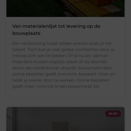
Van materialenlijst tot levering op de
bouwplaats
Een verbouwing loopt zelden precies zoals je het
tekent. Toch kun je veel gedoe voorkomen door je
inkoop slim aan te pakken. Of je nu als vakman
meerdere klussen tegelijk draait of als doe-het-
zelver een zolderkamer afwerkt: bouwmaterialen
online bestellen geeft overzicht, bespaart ritten en
helpt je sneller door te werken. Online bestellen
geeft meer controle In een bouwmarkt zie
BLOG