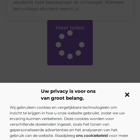
aandacht hebt besteed aan de ontvanger. Wanneer
een collega afscheid neemt, is
Meer laden
Uw privacy is voor ons
van groot belang.
Main Links
Wij gebruiken cookies en vergelijkbare technologieën om
inzicht te krijgen in hoe u onze website gebruikt, zodat we uw
Backlinks kopen Nederland: Is het de investering waard?
Inkomsten genereren met mijn website: jouw gids naar online succes
ervaring kunnen verbeteren. Deze cookies worden voor
verschillende doeleinden ingezet, zoals het tonen van
gepersonaliseerde advertenties en het analyseren van het
gebruik van de website. Raadpleeg
ons cookiebeleid
voor meer
Elke dag iets nieuws op van5tot9.nl