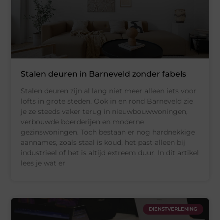
Stalen deuren in Barneveld zonder fabels
Stalen deuren zijn al lang niet meer alleen iets voor
lofts in grote steden. Ook in en rond Barneveld zie
je ze steeds vaker terug in nieuwbouwwoningen,
verbouwde boerderijen en moderne
gezinswoningen. Toch bestaan er nog hardnekkige
aannames, zoals staal is koud, het past alleen bij
industrieel of het is altijd extreem duur. In dit artikel
lees je wat er
DIENSTVERLENING