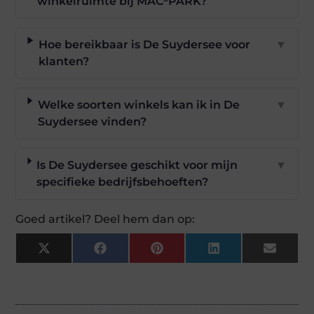
winkelruimte bij MAC³PARK?
Hoe bereikbaar is De Suydersee voor
▼
klanten?
Welke soorten winkels kan ik in De
▼
Suydersee vinden?
Is De Suydersee geschikt voor mijn
▼
specifieke bedrijfsbehoeften?
Goed artikel? Deel hem dan op:
X
Facebook
Pinterest
LinkedIn
Email
(Twitter)