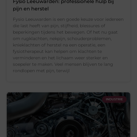
Fysio Leeuwarden: professionele hulp bij
pijn en herstel
Fysio Leeuwarden is een goede keuze voor iedereen
die last heeft van pijn, stijfheid, blessures of
beperkingen tijdens het bewegen. Of het nu gaat
om rugklachten, nekpijn, schouderproblemen,
knieklachten of herstel na een operatie, een
fysiotherapeut kan helpen om klachten te
verminderen en het lichaam weer sterker en
soepeler te maken. Veel mensen blijven te lang
rondlopen met pijn, terwijl
INDUSTRIE