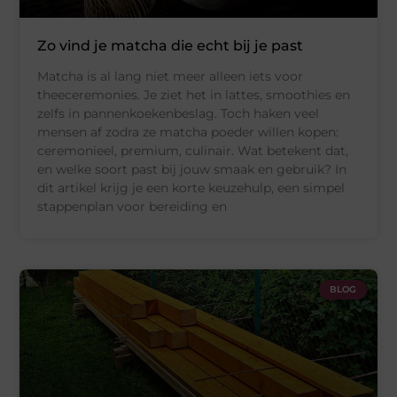
Zo vind je matcha die echt bij je past
Matcha is al lang niet meer alleen iets voor
theeceremonies. Je ziet het in lattes, smoothies en
zelfs in pannenkoekenbeslag. Toch haken veel
mensen af zodra ze matcha poeder willen kopen:
ceremonieel, premium, culinair. Wat betekent dat,
en welke soort past bij jouw smaak en gebruik? In
dit artikel krijg je een korte keuzehulp, een simpel
stappenplan voor bereiding en
BLOG