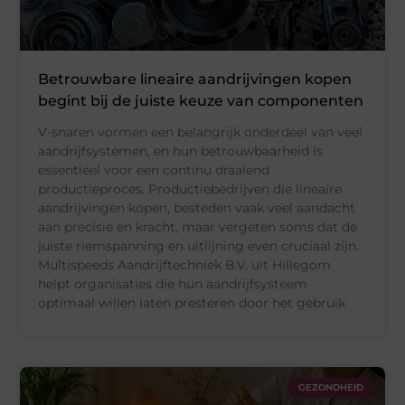
Betrouwbare lineaire aandrijvingen kopen
begint bij de juiste keuze van componenten
V-snaren vormen een belangrijk onderdeel van veel
aandrijfsystemen, en hun betrouwbaarheid is
essentieel voor een continu draaiend
productieproces. Productiebedrijven die lineaire
aandrijvingen kopen, besteden vaak veel aandacht
aan precisie en kracht, maar vergeten soms dat de
juiste riemspanning en uitlijning even cruciaal zijn.
Multispeeds Aandrijftechniek B.V. uit Hillegom
helpt organisaties die hun aandrijfsysteem
optimaal willen laten presteren door het gebruik
GEZONDHEID