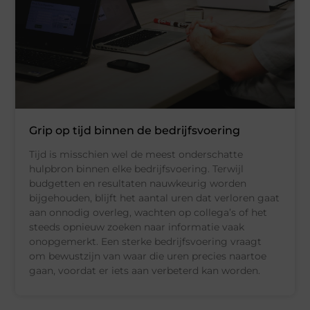
Grip op tijd binnen de bedrijfsvoering
Tijd is misschien wel de meest onderschatte
hulpbron binnen elke bedrijfsvoering. Terwijl
budgetten en resultaten nauwkeurig worden
bijgehouden, blijft het aantal uren dat verloren gaat
aan onnodig overleg, wachten op collega’s of het
steeds opnieuw zoeken naar informatie vaak
onopgemerkt. Een sterke bedrijfsvoering vraagt
om bewustzijn van waar die uren precies naartoe
gaan, voordat er iets aan verbeterd kan worden.