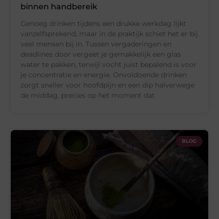
binnen handbereik
Genoeg drinken tijdens een drukke werkdag lijkt
vanzelfsprekend, maar in de praktijk schiet het er bij
veel mensen bij in. Tussen vergaderingen en
deadlines door vergeet je gemakkelijk een glas
water te pakken, terwijl vocht juist bepalend is voor
je concentratie en energie. Onvoldoende drinken
zorgt sneller voor hoofdpijn en een dip halverwege
de middag, precies op het moment dat
BLOG