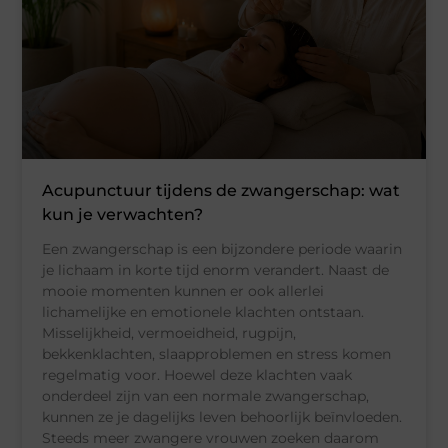
Acupunctuur tijdens de zwangerschap: wat
kun je verwachten?
Een zwangerschap is een bijzondere periode waarin
je lichaam in korte tijd enorm verandert. Naast de
mooie momenten kunnen er ook allerlei
lichamelijke en emotionele klachten ontstaan.
Misselijkheid, vermoeidheid, rugpijn,
bekkenklachten, slaapproblemen en stress komen
regelmatig voor. Hoewel deze klachten vaak
onderdeel zijn van een normale zwangerschap,
kunnen ze je dagelijks leven behoorlijk beïnvloeden.
Steeds meer zwangere vrouwen zoeken daarom