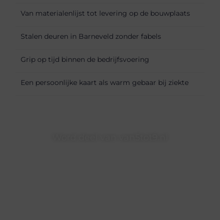
Van materialenlijst tot levering op de bouwplaats
Stalen deuren in Barneveld zonder fabels
Grip op tijd binnen de bedrijfsvoering
Een persoonlijke kaart als warm gebaar bij ziekte
Word deel van van5tot9.nl
van5tot9.nl is dé plek waar creativiteit, schrijven en lezen
samenkomen. Heb je een passie voor bloggen, verhalen
vertellen of gewoon het ontdekken van inspirerende
content? Dan hoor jij bij ons!
❝
Samen maken we bloggen toegankelijk, creatief en
leuk voor iedereen
❞