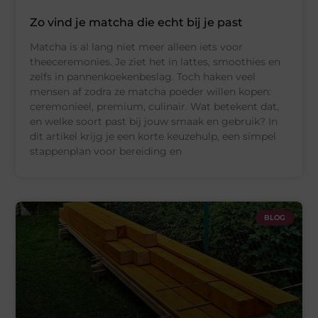
Zo vind je matcha die echt bij je past
Matcha is al lang niet meer alleen iets voor
theeceremonies. Je ziet het in lattes, smoothies en
zelfs in pannenkoekenbeslag. Toch haken veel
mensen af zodra ze matcha poeder willen kopen:
ceremonieel, premium, culinair. Wat betekent dat,
en welke soort past bij jouw smaak en gebruik? In
dit artikel krijg je een korte keuzehulp, een simpel
stappenplan voor bereiding en
BLOG