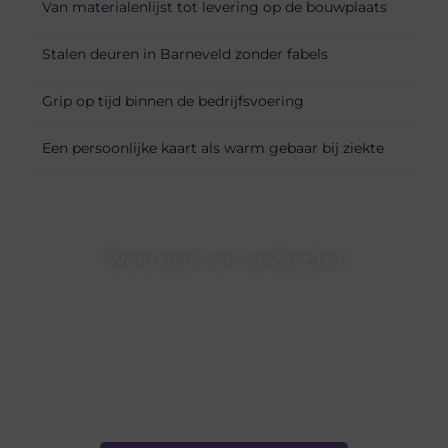
Van materialenlijst tot levering op de bouwplaats
Stalen deuren in Barneveld zonder fabels
Grip op tijd binnen de bedrijfsvoering
Een persoonlijke kaart als warm gebaar bij ziekte
Word deel van van5tot9.nl
van5tot9.nl is dé plek waar creativiteit, schrijven en lezen
samenkomen. Heb je een passie voor bloggen, verhalen
vertellen of gewoon het ontdekken van inspirerende
content? Dan hoor jij bij ons!
❝
Samen maken we bloggen toegankelijk, creatief en
leuk voor iedereen
❞