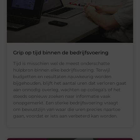
Grip op tijd binnen de bedrijfsvoering
Tijd is misschien wel de meest onderschatte
hulpbron binnen elke bedrijfsvoering. Terwijl
budgetten en resultaten nauwkeurig worden
bijgehouden, blijft het aantal uren dat verloren gaat
aan onnodig overleg, wachten op collega’s of het
steeds opnieuw zoeken naar informatie vaak
onopgemerkt. Een sterke bedrijfsvoering vraagt
om bewustzijn van waar die uren precies naartoe
gaan, voordat er iets aan verbeterd kan worden.