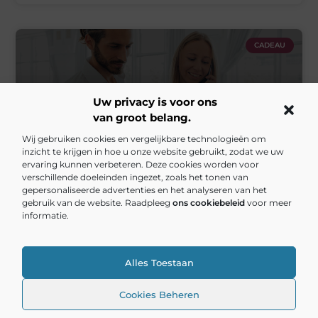
CADEAU
Uw privacy is voor ons
van groot belang.
Wij gebruiken cookies en vergelijkbare technologieën om
inzicht te krijgen in hoe u onze website gebruikt, zodat we uw
ervaring kunnen verbeteren. Deze cookies worden voor
verschillende doeleinden ingezet, zoals het tonen van
gepersonaliseerde advertenties en het analyseren van het
Zakelijke cadeaus? Dit zijn de beste ideeën
gebruik van de website. Raadpleeg
ons cookiebeleid
voor meer
informatie.
Het vinden van een goed zakelijk cadeau is vaak
lastiger dan het lijkt. Je wilt iets geven dat
persoonlijk aanvoelt, maar ook passend is binnen
Alles Toestaan
een professionele omgeving. Of het nu gaat om
een jubileum, een bedankje of een feestelijke
gelegenheid, een origineel cadeau laat zien dat je
Cookies Beheren
aandacht hebt besteed aan de ontvanger. Wanneer