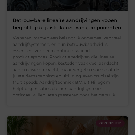
Betrouwbare lineaire aandrijvingen kopen
begint bij de juiste keuze van componenten
V-snaren vormen een belangrijk onderdeel van veel
aandrijfsystemen, en hun betrouwbaarheid is
essentieel voor een continu draaiend
productieproces. Productiebedrijven die lineaire
aandrijvingen kopen, besteden vaak veel aandacht
aan precisie en kracht, maar vergeten soms dat de
juiste riemspanning en uitlijning even cruciaal zijn.
Multispeeds Aandrijftechniek B.V. uit Hillegom
helpt organisaties die hun aandrijfsysteem
optimaal willen laten presteren door het gebruik
GEZONDHEID