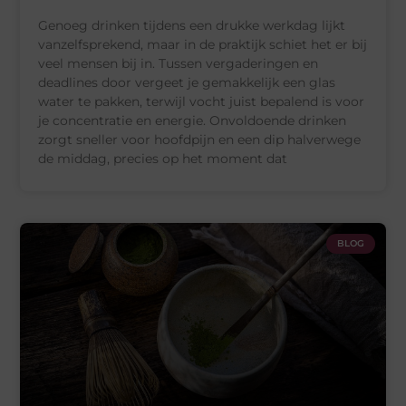
Genoeg drinken tijdens een drukke werkdag lijkt
vanzelfsprekend, maar in de praktijk schiet het er bij
veel mensen bij in. Tussen vergaderingen en
deadlines door vergeet je gemakkelijk een glas
water te pakken, terwijl vocht juist bepalend is voor
je concentratie en energie. Onvoldoende drinken
zorgt sneller voor hoofdpijn en een dip halverwege
de middag, precies op het moment dat
BLOG