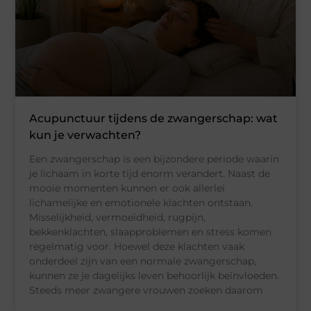
Acupunctuur tijdens de zwangerschap: wat
kun je verwachten?
Een zwangerschap is een bijzondere periode waarin
je lichaam in korte tijd enorm verandert. Naast de
mooie momenten kunnen er ook allerlei
lichamelijke en emotionele klachten ontstaan.
Misselijkheid, vermoeidheid, rugpijn,
bekkenklachten, slaapproblemen en stress komen
regelmatig voor. Hoewel deze klachten vaak
onderdeel zijn van een normale zwangerschap,
kunnen ze je dagelijks leven behoorlijk beïnvloeden.
Steeds meer zwangere vrouwen zoeken daarom