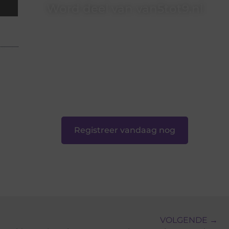
Word deel van van5tot9.nl
van5tot9.nl is dé plek waar creativiteit, schrijven
en lezen samenkomen. Heb je een passie voor
bloggen, verhalen vertellen of gewoon het
ontdekken van inspirerende content? Dan hoor
jij bij ons!
❝
Samen maken we bloggen toegankelijk,
creatief en leuk voor iedereen
❞
Registreer vandaag nog
VOLGENDE →