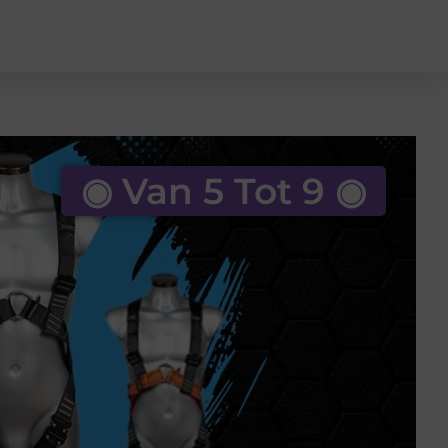
◉ Van 5 Tot 9 ◉