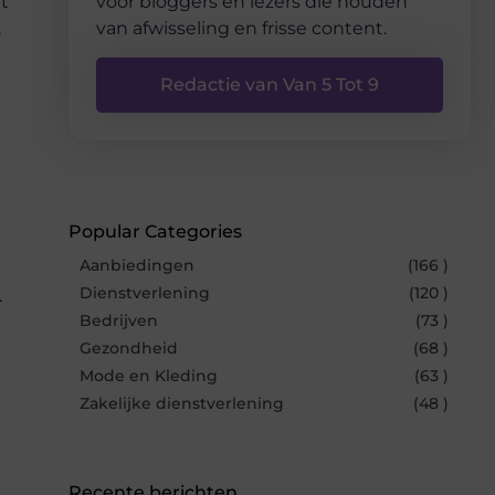
t
voor bloggers en lezers die houden
,
van afwisseling en frisse content.
Redactie van Van 5 Tot 9
Popular Categories
Aanbiedingen
(166 )
Dienstverlening
(120 )
.
Bedrijven
(73 )
Gezondheid
(68 )
Mode en Kleding
(63 )
Zakelijke dienstverlening
(48 )
Recente berichten