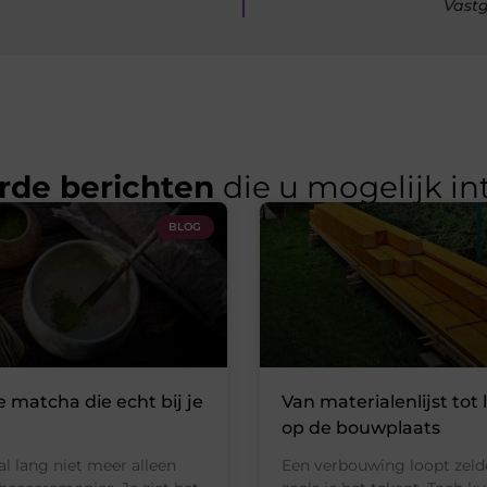
Vastg
rde berichten
die u mogelijk in
BLOG
e matcha die echt bij je
Van materialenlijst tot 
op de bouwplaats
al lang niet meer alleen
Een verbouwing loopt zeld