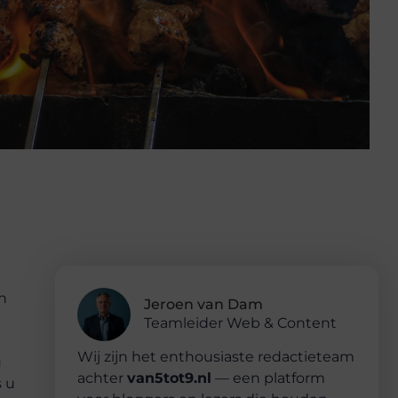
n
Jeroen van Dam
k
Teamleider Web & Content
Wij zijn het enthousiaste redactieteam
u
achter
van5tot9.nl
— een platform
s u