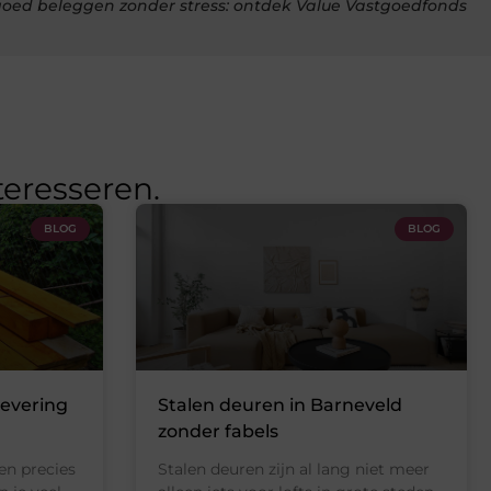
oed beleggen zonder stress: ontdek Value Vastgoedfonds
teresseren.
BLOG
BLOG
levering
Stalen deuren in Barneveld
zonder fabels
en precies
Stalen deuren zijn al lang niet meer