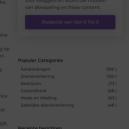
voor bloggers en lezers die houden
bs,
van afwisseling en frisse content.
Redactie van Van 5 Tot 9
line
g op
en.
Popular Categories
Aanbiedingen
(166 )
g
Dienstverlening
(120 )
Bedrijven
(73 )
Gezondheid
(68 )
vice
Mode en Kleding
(63 )
Zakelijke dienstverlening
(48 )
tot
jft,
Recente berichten