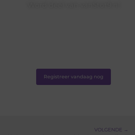
Word deel van van5tot9.nl
van5tot9.nl is dé plek waar creativiteit, schrijven
en lezen samenkomen. Heb je een passie voor
bloggen, verhalen vertellen of gewoon het
ontdekken van inspirerende content? Dan hoor
jij bij ons!
❝
Samen maken we bloggen toegankelijk,
creatief en leuk voor iedereen
❞
Registreer vandaag nog
VOLGENDE →