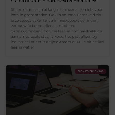
Stalen deuren in Barneveld zonder fabels
Stalen deuren zijn al lang niet meer alleen iets voor
lofts in grote steden. Ook in en rond Barneveld zie
je ze steeds vaker terug in nieuwbouwwoningen,
verbouwde boerderijen en moderne
gezinswoningen. Toch bestaan er nog hardnekkige
aannames, zoals staal is koud, het past alleen bij
industrieel of het is altijd extreem duur. In dit artikel
lees je wat er
DIENSTVERLENING