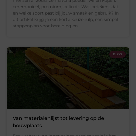
mensen af zodra ze matcha poeder willen kopen:
ceremonieel, premium, culinair. Wat betekent dat,
en welke soort past bij jouw smaak en gebruik? In
dit artikel krijg je een korte keuzehulp, een simpel
stappenplan voor bereiding en
BLOG
Van materialenlijst tot levering op de
bouwplaats
Een verbouwing loopt zelden precies zoals je het