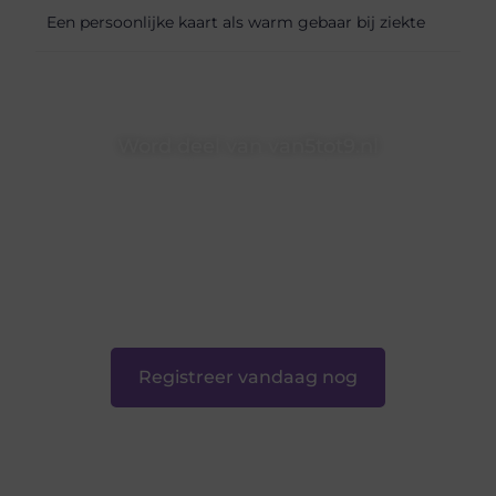
Een persoonlijke kaart als warm gebaar bij ziekte
Word deel van van5tot9.nl
van5tot9.nl is dé plek waar creativiteit, schrijven en lezen
samenkomen. Heb je een passie voor bloggen, verhalen
vertellen of gewoon het ontdekken van inspirerende
content? Dan hoor jij bij ons!
❝
Samen maken we bloggen toegankelijk, creatief en
leuk voor iedereen
❞
Registreer vandaag nog