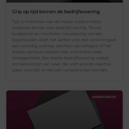
Grip op tijd binnen de bedrijfsvoering
Tijd is misschien wel de meest onderschatte
hulpbron binnen elke bedrijfsvoering. Terwijl
budgetten en resultaten nauwkeurig worden
bijgehouden, blijft het aantal uren dat verloren gaat
aan onnodig overleg, wachten op collega’s of het
steeds opnieuw zoeken naar informatie vaak
onopgemerkt. Een sterke bedrijfsvoering vraagt
om bewustzijn van waar die uren precies naartoe
gaan, voordat er iets aan verbeterd kan worden.
AANBIEDINGEN