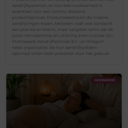
aandrijfsystemen, en hun betrouwbaarheid is
essentieel voor een continu draaiend
productieproces. Productiebedrijven die lineaire
aandrijvingen kopen, besteden vaak veel aandacht
aan precisie en kracht, maar vergeten soms dat de
juiste riemspanning en uitlijning even cruciaal zijn.
Multispeeds Aandrijftechniek B.V. uit Hillegom
helpt organisaties die hun aandrijfsysteem
optimaal willen laten presteren door het gebruik
GEZONDHEID