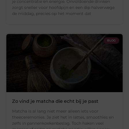
je concentratie en energie. Onvoldoende drinken
zorgt sneller voor hoofdpijn en een dip halverwege
de middag, precies op het moment dat
BLOG
Zo vind je matcha die echt bij je past
Matcha is al lang niet meer alleen iets voor
theeceremonies. Je ziet het in lattes, smoothies en
zelfs in pannenkoekenbeslag. Toch haken veel