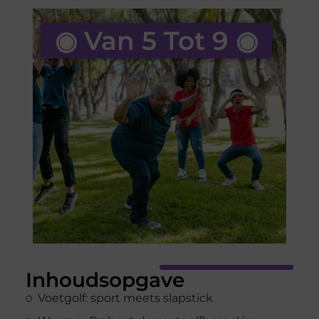
◉ Van 5 Tot 9 ◉
Inhoudsopgave
Voetgolf: sport meets slapstick