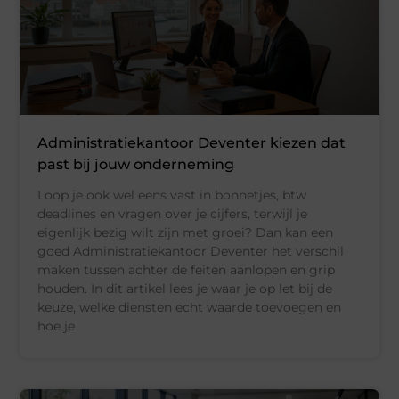
Administratiekantoor Deventer kiezen dat
past bij jouw onderneming
Loop je ook wel eens vast in bonnetjes, btw
deadlines en vragen over je cijfers, terwijl je
eigenlijk bezig wilt zijn met groei? Dan kan een
goed Administratiekantoor Deventer het verschil
maken tussen achter de feiten aanlopen en grip
houden. In dit artikel lees je waar je op let bij de
keuze, welke diensten echt waarde toevoegen en
hoe je