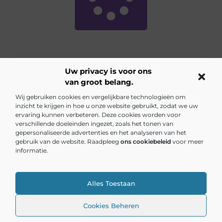
Uw privacy is voor ons
van groot belang.
Main Links
Wij gebruiken cookies en vergelijkbare technologieën om
inzicht te krijgen in hoe u onze website gebruikt, zodat we uw
Backlinks kopen Nederland: Is het de investering waard?
Inkomsten genereren met mijn website: jouw gids naar online succes
ervaring kunnen verbeteren. Deze cookies worden voor
verschillende doeleinden ingezet, zoals het tonen van
gepersonaliseerde advertenties en het analyseren van het
gebruik van de website. Raadpleeg
ons cookiebeleid
voor meer
Elke dag iets nieuws op van5tot9.nl
informatie.
Blogs vol inspiratie, inzichten en tips voor jouw dagelijks
leven.
Alles Toestaan
@2025 All Right Reserved. Design by
www.van5tot9.nl
Cookies Beheren