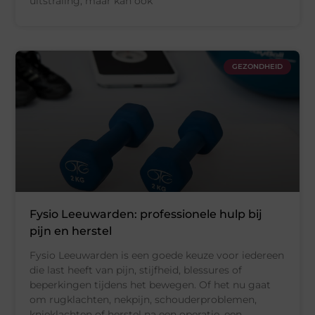
uitstraling, maar kan ook
GEZONDHEID
Fysio Leeuwarden: professionele hulp bij
pijn en herstel
Fysio Leeuwarden is een goede keuze voor iedereen
die last heeft van pijn, stijfheid, blessures of
beperkingen tijdens het bewegen. Of het nu gaat
om rugklachten, nekpijn, schouderproblemen,
knieklachten of herstel na een operatie, een