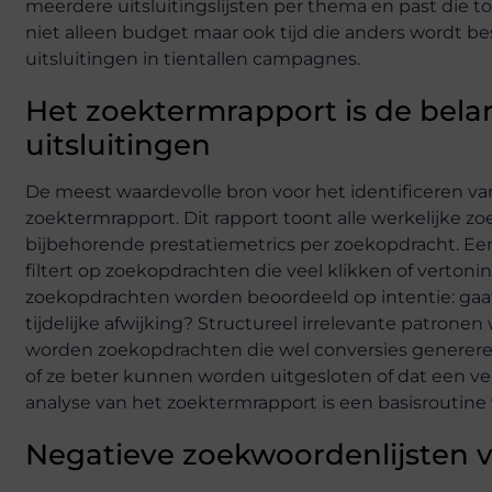
meerdere uitsluitingslijsten per thema en past die t
niet alleen budget maar ook tijd die anders wordt 
uitsluitingen in tientallen campagnes.
Het zoektermrapport is de bela
uitsluitingen
De meest waardevolle bron voor het identificeren va
zoektermrapport. Dit rapport toont alle werkelijke 
bijbehorende prestatiemetrics per zoekopdracht. Een 
filtert op zoekopdrachten die veel klikken of verto
zoekopdrachten worden beoordeeld op intentie: gaat
tijdelijke afwijking? Structureel irrelevante patron
worden zoekopdrachten die wel conversies generere
of ze beter kunnen worden uitgesloten of dat een ver
analyse van het zoektermrapport is een basisroutine
Negatieve zoekwoordenlijsten vo