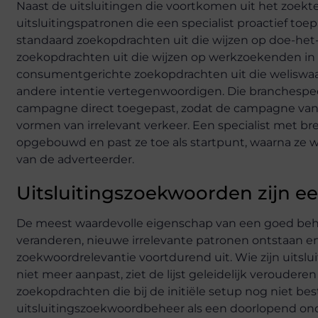
Naast de uitsluitingen die voortkomen uit het zoekt
uitsluitingspatronen die een specialist proactief toe
standaard zoekopdrachten uit die wijzen op doe-het-z
zoekopdrachten uit die wijzen op werkzoekenden in p
consumentgerichte zoekopdrachten uit die weliswaa
andere intentie vertegenwoordigen. Die branchespecif
campagne direct toegepast, zodat de campagne va
vormen van irrelevant verkeer. Een specialist met bred
opgebouwd en past ze toe als startpunt, waarna ze 
van de adverteerder.
Uitsluitingszoekwoorden zijn e
De meest waardevolle eigenschap van een goed beheerd
veranderen, nieuwe irrelevante patronen ontstaan en 
zoekwoordrelevantie voortdurend uit. Wie zijn uitsl
niet meer aanpast, ziet de lijst geleidelijk verouder
zoekopdrachten die bij de initiële setup nog niet be
uitsluitingszoekwoordbeheer als een doorlopend onde