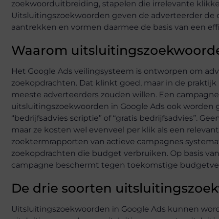
zoekwoorduitbreiding, stapelen die irrelevante klikke
Uitsluitingszoekwoorden geven de adverteerder de co
aantrekken en vormen daarmee de basis van een effic
Waarom uitsluitingszoekwoorden
Het Google Ads veilingsysteem is ontworpen om adver
zoekopdrachten. Dat klinkt goed, maar in de praktijk
meeste adverteerders zouden willen. Een campagne ge
uitsluitingszoekwoorden in Google Ads ook worden ge
“bedrijfsadvies scriptie” of “gratis bedrijfsadvies”. G
maar ze kosten wel evenveel per klik als een relevan
zoektermrapporten van actieve campagnes systematis
zoekopdrachten die budget verbruiken. Op basis van 
campagne beschermt tegen toekomstige budgetverspi
De drie soorten uitsluitingszo
Uitsluitingszoekwoorden in Google Ads kunnen word