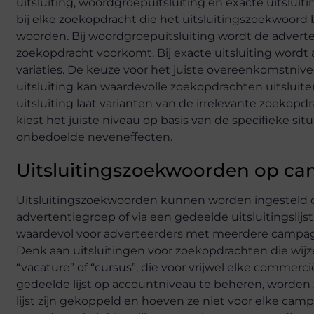
uitsluiting, woordgroepuitsluiting en exacte uitsluiti
bij elke zoekopdracht die het uitsluitingszoekwoord
woorden. Bij woordgroepuitsluiting wordt de adverte
zoekopdracht voorkomt. Bij exacte uitsluiting wordt 
variaties. De keuze voor het juiste overeenkomstniv
uitsluiting kan waardevolle zoekopdrachten uitsluiten
uitsluiting laat varianten van de irrelevante zoekopd
kiest het juiste niveau op basis van de specifieke sit
onbedoelde neveneffecten.
Uitsluitingszoekwoorden op c
Uitsluitingszoekwoorden kunnen worden ingesteld o
advertentiegroep of via een gedeelde uitsluitingslijst
waardevol voor adverteerders met meerdere campagne
Denk aan uitsluitingen voor zoekopdrachten die wijzen
“vacature” of “cursus”, die voor vrijwel elke commerci
gedeelde lijst op accountniveau te beheren, worden
lijst zijn gekoppeld en hoeven ze niet voor elke cam