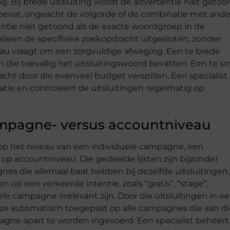
ng. Bij brede uitsluiting wordt de advertentie niet geto
 bevat, ongeacht de volgorde of de combinatie met and
ntie niet getoond als de exacte woordgroep in de
alleen de specifieke zoekopdracht uitgesloten, zonder
eau vraagt om een zorgvuldige afweging. Een te brede
 die toevallig het uitsluitingswoord bevatten. Een te sm
racht door die evenveel budget verspillen. Een specialist
uatie en controleert de uitsluitingen regelmatig op
ampagne- versus accountniveau
p het niveau van een individuele campagne, een
 op accountniveau. Die gedeelde lijsten zijn bijzonder
s die allemaal baat hebben bij dezelfde uitsluitingen.
 op een verkeerde intentie, zoals “gratis”, “stage”,
ële campagne irrelevant zijn. Door die uitsluitingen in e
 ze automatisch toegepast op alle campagnes die aan di
pagne apart te worden ingevoerd. Een specialist beheert