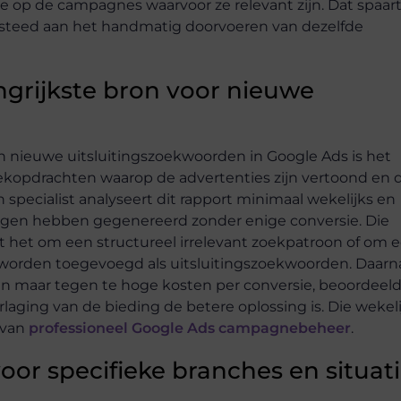
oe op de campagnes waarvoor ze relevant zijn. Dat spaar
besteed aan het handmatig doorvoeren van dezelfde
ngrijkste bron voor nieuwe
n nieuwe uitsluitingszoekwoorden in Google Ads is het
zoekopdrachten waarop de advertenties zijn vertoond en 
specialist analyseert dit rapport minimaal wekelijks en
ningen hebben gegenereerd zonder enige conversie. Die
 het om een structureel irrelevant zoekpatroon of om 
en worden toegevoegd als uitsluitingszoekwoorden. Daarn
n maar tegen te hoge kosten per conversie, beoordeel
laging van de bieding de betere oplossing is. Die wekel
 van
professioneel Google Ads campagnebeheer
.
or specifieke branches en situat