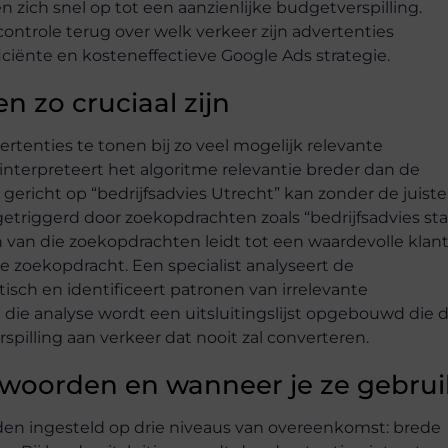
n zich snel op tot een aanzienlijke budgetverspilling.
ntrole terug over welk verkeer zijn advertenties
iënte en kosteneffectieve Google Ads strategie.
 zo cruciaal zijn
tenties te tonen bij zo veel mogelijk relevante
 interpreteert het algoritme relevantie breder dan de
richt op “bedrijfsadvies Utrecht” kan zonder de juiste
triggerd door zoekopdrachten zoals “bedrijfsadvies sta
een van die zoekopdrachten leidt tot een waardevolle klant
te zoekopdracht. Een specialist analyseert de
ch en identificeert patronen van irrelevante
die analyse wordt een uitsluitingslijst opgebouwd die 
lling aan verkeer dat nooit zal converteren.
ekwoorden en wanneer je ze gebrui
en ingesteld op drie niveaus van overeenkomst: brede