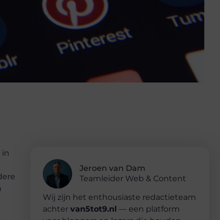
 in
Jeroen van Dam
dere
Teamleider Web & Content
n
Wij zijn het enthousiaste redactieteam
achter
van5tot9.nl
— een platform