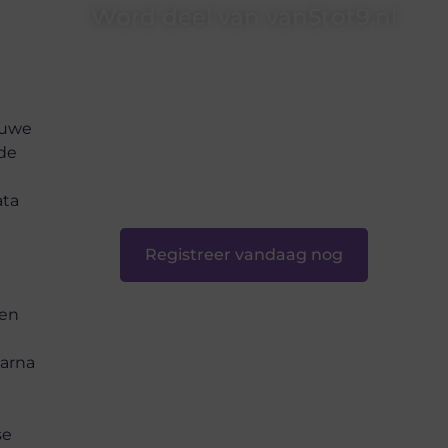
Word deel van van5tot9.nl
van5tot9.nl is dé plek waar creativiteit, schrijven
en lezen samenkomen. Heb je een passie voor
bloggen, verhalen vertellen of gewoon het
ontdekken van inspirerende content? Dan hoor
euwe
jij bij ons!
de
❝
Samen maken we bloggen toegankelijk,
creatief en leuk voor iedereen
❞
ata
Registreer vandaag nog
ten
aarna
se