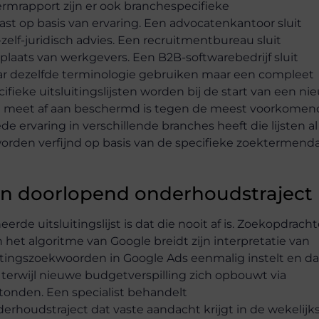
ermrapport zijn er ook branchespecifieke
past op basis van ervaring. Een advocatenkantoor sluit
elf-juridisch advies. Een recruitmentbureau sluit
laats van werkgevers. Een B2B-softwarebedrijf sluit
r dezelfde terminologie gebruiken maar een compleet
ieke uitsluitingslijsten worden bij de start van een ni
n meet af aan beschermd is tegen de meest voorkomen
e ervaring in verschillende branches heeft die lijsten al
worden verfijnd op basis van de specifieke zoektermend
en doorlopend onderhoudstraject
e uitsluitingslijst is dat die nooit af is. Zoekopdrach
het algoritme van Google breidt zijn interpretatie van
uitingszoekwoorden in Google Ads eenmalig instelt en d
en terwijl nieuwe budgetverspilling zich opbouwt via
stonden. Een specialist behandelt
rhoudstraject dat vaste aandacht krijgt in de wekelijk