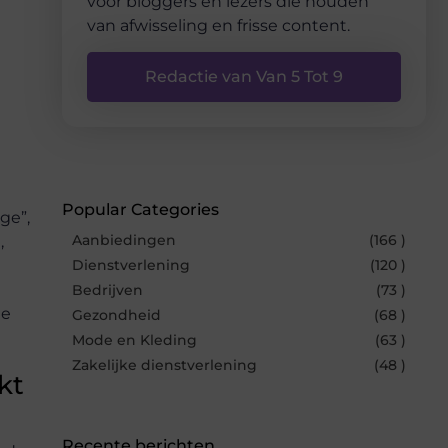
voor bloggers en lezers die houden
van afwisseling en frisse content.
Redactie van Van 5 Tot 9
Popular Categories
ge”,
Aanbiedingen
(166 )
,
Dienstverlening
(120 )
Bedrijven
(73 )
de
Gezondheid
(68 )
Mode en Kleding
(63 )
Zakelijke dienstverlening
(48 )
kt
Recente berichten