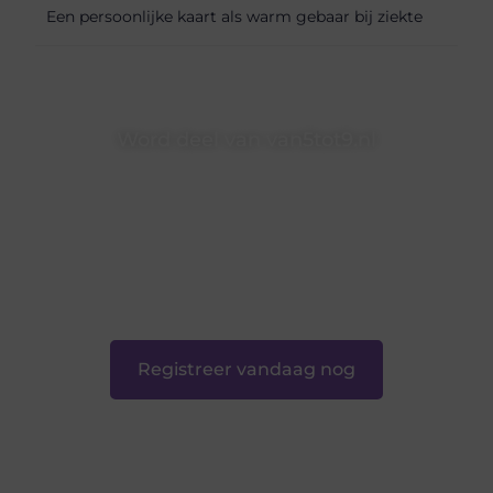
Een persoonlijke kaart als warm gebaar bij ziekte
Word deel van van5tot9.nl
van5tot9.nl is dé plek waar creativiteit, schrijven en lezen
samenkomen. Heb je een passie voor bloggen, verhalen
vertellen of gewoon het ontdekken van inspirerende
content? Dan hoor jij bij ons!
❝
Samen maken we bloggen toegankelijk, creatief en
leuk voor iedereen
❞
Registreer vandaag nog