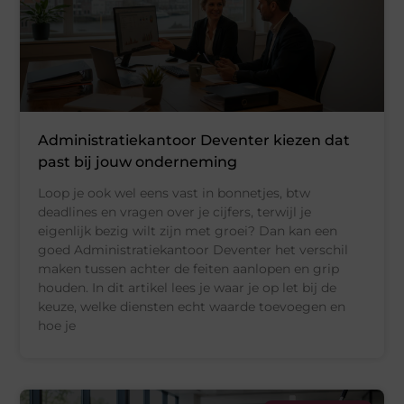
Administratiekantoor Deventer kiezen dat
past bij jouw onderneming
Loop je ook wel eens vast in bonnetjes, btw
deadlines en vragen over je cijfers, terwijl je
eigenlijk bezig wilt zijn met groei? Dan kan een
goed Administratiekantoor Deventer het verschil
maken tussen achter de feiten aanlopen en grip
houden. In dit artikel lees je waar je op let bij de
keuze, welke diensten echt waarde toevoegen en
hoe je