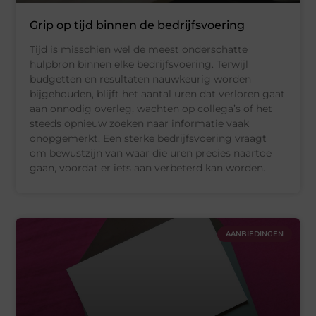
Grip op tijd binnen de bedrijfsvoering
Tijd is misschien wel de meest onderschatte
hulpbron binnen elke bedrijfsvoering. Terwijl
budgetten en resultaten nauwkeurig worden
bijgehouden, blijft het aantal uren dat verloren gaat
aan onnodig overleg, wachten op collega’s of het
steeds opnieuw zoeken naar informatie vaak
onopgemerkt. Een sterke bedrijfsvoering vraagt
om bewustzijn van waar die uren precies naartoe
gaan, voordat er iets aan verbeterd kan worden.
AANBIEDINGEN