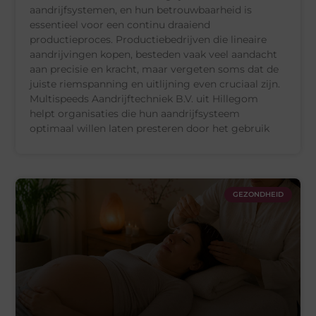
aandrijfsystemen, en hun betrouwbaarheid is
essentieel voor een continu draaiend
productieproces. Productiebedrijven die lineaire
aandrijvingen kopen, besteden vaak veel aandacht
aan precisie en kracht, maar vergeten soms dat de
juiste riemspanning en uitlijning even cruciaal zijn.
Multispeeds Aandrijftechniek B.V. uit Hillegom
helpt organisaties die hun aandrijfsysteem
optimaal willen laten presteren door het gebruik
GEZONDHEID