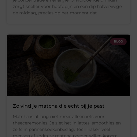
je concentratie en energie. Onvoldoende drinken
zorgt sneller voor hoofdpijn en een dip halverwege
de middag, precies op het moment dat
BLOG
Zo vind je matcha die echt bij je past
Matcha is al lang niet meer alleen iets voor
theeceremonies. Je ziet het in lattes, smoothies en
zelfs in pannenkoekenbeslag. Toch haken veel
mensen af zodra ze matcha poeder willen kopen: