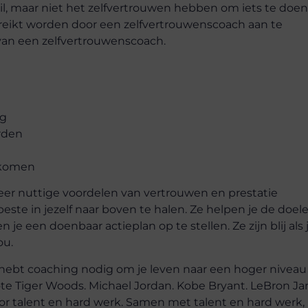
l, maar niet het zelfvertrouwen hebben om iets te doen
reikt worden door een zelfvertrouwenscoach aan te
van een zelfvertrouwenscoach.
ng
rden
nkomen
 meer nuttige voordelen van vertrouwen en prestatie
este in jezelf naar boven te halen. Ze helpen je de doel
je een doenbaar actieplan op te stellen. Ze zijn blij als 
ou.
e hebt coaching nodig om je leven naar een hoger niveau
ote Tiger Woods. Michael Jordan. Kobe Bryant. LeBron J
 door talent en hard werk. Samen met talent en hard werk,