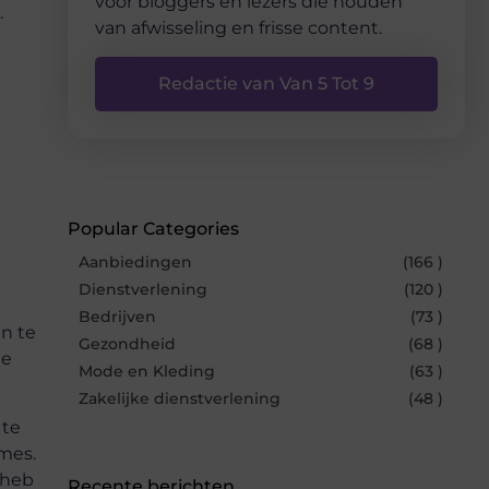
voor bloggers en lezers die houden
.
van afwisseling en frisse content.
Redactie van Van 5 Tot 9
Popular Categories
Aanbiedingen
(166 )
Dienstverlening
(120 )
Bedrijven
(73 )
en te
Gezondheid
(68 )
je
Mode en Kleding
(63 )
Zakelijke dienstverlening
(48 )
 te
ames.
 heb
Recente berichten