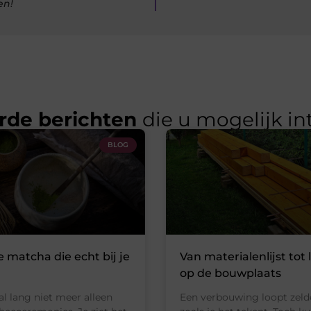
en!
rde berichten
die u mogelijk in
BLOG
e matcha die echt bij je
Van materialenlijst tot 
op de bouwplaats
al lang niet meer alleen
Een verbouwing loopt zeld