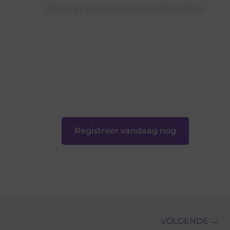
Word deel van van5tot9.nl
van5tot9.nl is dé plek waar creativiteit, schrijven
en lezen samenkomen. Heb je een passie voor
bloggen, verhalen vertellen of gewoon het
ontdekken van inspirerende content? Dan hoor
jij bij ons!
❝
Samen maken we bloggen toegankelijk,
creatief en leuk voor iedereen
❞
Registreer vandaag nog
VOLGENDE →