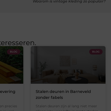
Waarom is vintage kleding zo populair?
teresseren.
BLOG
BLOG
levering
Stalen deuren in Barneveld
zonder fabels
en precies
Stalen deuren zijn al lang niet meer