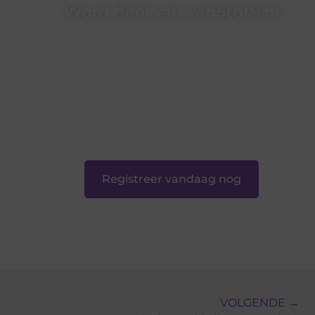
Word deel van van5tot9.nl
van5tot9.nl is dé plek waar creativiteit, schrijven
en lezen samenkomen. Heb je een passie voor
bloggen, verhalen vertellen of gewoon het
ontdekken van inspirerende content? Dan hoor
jij bij ons!
❝
Samen maken we bloggen toegankelijk,
creatief en leuk voor iedereen
❞
Registreer vandaag nog
VOLGENDE →