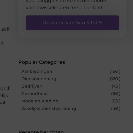
voor bloggers en lezers die houden
van afwisseling en frisse content.
Redactie van Van 5 Tot 9
 zelf
an
Popular Categories
Aanbiedingen
(166 )
Dienstverlening
(120 )
Bedrijven
(73 )
rijf.
Gezondheid
(68 )
lijk
Mode en Kleding
(63 )
wat
Zakelijke dienstverlening
(48 )
Recente berichten