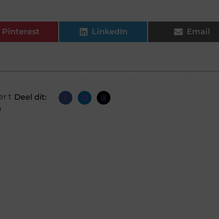
Pinterest
LinkedIn
Email
er t
Deel dit:
n