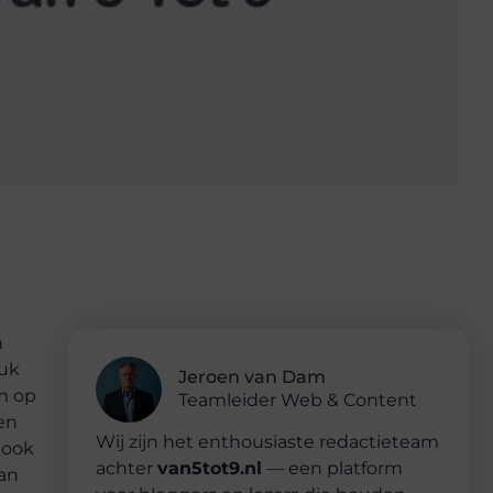
n
euk
Jeroen van Dam
om op
Teamleider Web & Content
 en
Wij zijn het enthousiaste redactieteam
 ook
achter
van5tot9.nl
— een platform
dan