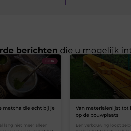
rde berichten
die u mogelijk in
BLOG
e matcha die echt bij je
Van materialenlijst tot 
op de bouwplaats
al lang niet meer alleen
Een verbouwing loopt zeld