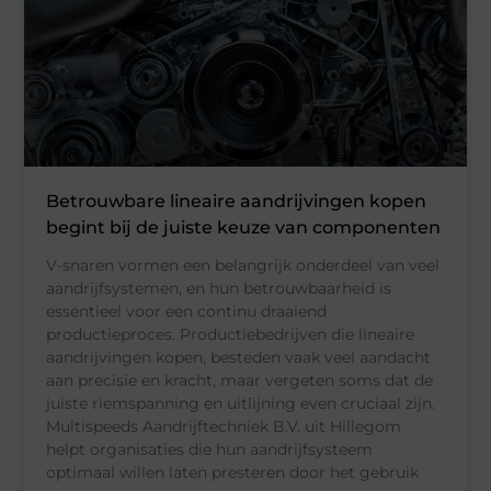
Betrouwbare lineaire aandrijvingen kopen
begint bij de juiste keuze van componenten
V-snaren vormen een belangrijk onderdeel van veel
aandrijfsystemen, en hun betrouwbaarheid is
essentieel voor een continu draaiend
productieproces. Productiebedrijven die lineaire
aandrijvingen kopen, besteden vaak veel aandacht
aan precisie en kracht, maar vergeten soms dat de
juiste riemspanning en uitlijning even cruciaal zijn.
Multispeeds Aandrijftechniek B.V. uit Hillegom
helpt organisaties die hun aandrijfsysteem
optimaal willen laten presteren door het gebruik