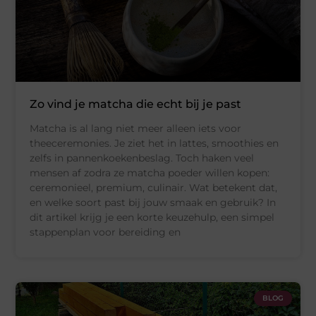
Zo vind je matcha die echt bij je past
Matcha is al lang niet meer alleen iets voor
theeceremonies. Je ziet het in lattes, smoothies en
zelfs in pannenkoekenbeslag. Toch haken veel
mensen af zodra ze matcha poeder willen kopen:
ceremonieel, premium, culinair. Wat betekent dat,
en welke soort past bij jouw smaak en gebruik? In
dit artikel krijg je een korte keuzehulp, een simpel
stappenplan voor bereiding en
BLOG