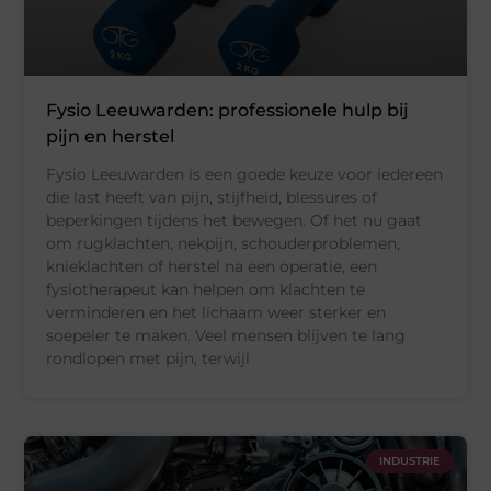
Fysio Leeuwarden: professionele hulp bij
pijn en herstel
Fysio Leeuwarden is een goede keuze voor iedereen
die last heeft van pijn, stijfheid, blessures of
beperkingen tijdens het bewegen. Of het nu gaat
om rugklachten, nekpijn, schouderproblemen,
knieklachten of herstel na een operatie, een
fysiotherapeut kan helpen om klachten te
verminderen en het lichaam weer sterker en
soepeler te maken. Veel mensen blijven te lang
rondlopen met pijn, terwijl
INDUSTRIE