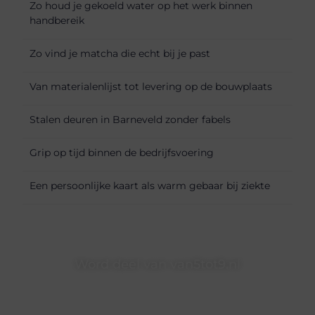
Zo houd je gekoeld water op het werk binnen
handbereik
Zo vind je matcha die echt bij je past
Van materialenlijst tot levering op de bouwplaats
Stalen deuren in Barneveld zonder fabels
Grip op tijd binnen de bedrijfsvoering
Een persoonlijke kaart als warm gebaar bij ziekte
Word deel van van5tot9.nl
van5tot9.nl is dé plek waar creativiteit, schrijven en lezen
samenkomen. Heb je een passie voor bloggen, verhalen
vertellen of gewoon het ontdekken van inspirerende