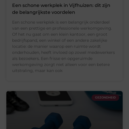
Een schone werkplek in Vijfhuizen: dit zijn
de belangrijkste voordelen
Een schone werkplek is een belangrijk onderdeel
van een prettige en professionele werkomgeving.
Of het nu gaat om een klein kantoor, een groot
bedrijfspand, een winkel of een andere zakelijke
locatie: de manier waarop een ruimte wordt
onderhouden, heeft invloed op zowel medewerkers
als bezoekers. Een frisse en opgeruimde
werkomgeving zorgt niet alleen voor een betere
uitstraling, maar kan ook
GEZONDHEID