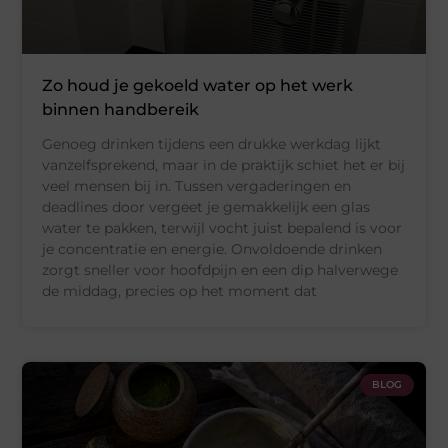
Zo houd je gekoeld water op het werk
binnen handbereik
Genoeg drinken tijdens een drukke werkdag lijkt
vanzelfsprekend, maar in de praktijk schiet het er bij
veel mensen bij in. Tussen vergaderingen en
deadlines door vergeet je gemakkelijk een glas
water te pakken, terwijl vocht juist bepalend is voor
je concentratie en energie. Onvoldoende drinken
zorgt sneller voor hoofdpijn en een dip halverwege
de middag, precies op het moment dat
BLOG