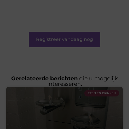
content? Dan hoor jij bij ons!
❝
Samen maken we bloggen toegankelijk, creatief en
leuk voor iedereen
❞
Registreer vandaag nog
Gerelateerde berichten
die u mogelijk
interesseren.
ETEN EN DRINKEN