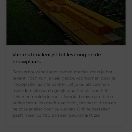
Van materialenlijst tot levering op de
bouwplaats
Een verbouwing loopt zelden precies zoals je het
tekent. Toch kun je veel gedoe voorkomen door je
inkoop slim aan te pakken. Of je nu als vakman
meerdere klussen tegelijk draait of als doe-het-
zelver een zolderkamer afwerkt: bouwmaterialen
online bestellen geeft overzicht, bespaart ritten en
helpt je sneller door te werken. Online bestellen
geeft meer controle In een bouwmarkt zie